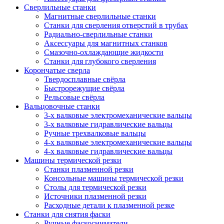
Сверлильные станки
Магнитные сверлильные станки
Станки для сверления отверстий в трубах
Радиально-сверлильные станки
Аксессуары для магнитных станков
Смазочно-охлаждающие жидкости
Станки для глубокого сверления
Корончатые сверла
Твердосплавные свёрла
Быстрорежущие свёрла
Рельсовые свёрла
Вальцовочные станки
3-х валковые электромеханические вальцы
3-х валковые гидравлические вальцы
Ручные трехвалковые вальцы
4-х валковые электромеханические вальцы
4-х валковые гидравлические вальцы
Машины термической резки
Станки плазменной резки
Консольные машины термической резки
Столы для термической резки
Источники плазменной резки
Расходные детали к плазменной резке
Станки для снятия фаски
Ручные фаскосниматели