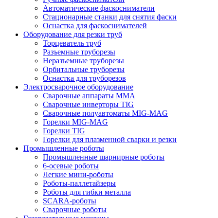
Автоматические фаскосниматели
Стационарные станки для снятия фаски
Оснастка для фаскоснимателей
Оборудование для резки труб
Торцеватель труб
Разъемные труборезы
Неразъемные труборезы
Орбитальные труборезы
Оснастка для труборезов
Электросварочное оборудование
Сварочные аппараты MMA
Сварочные инверторы TIG
Сварочные полуавтоматы MIG-MAG
Горелки MIG-MAG
Горелки TIG
Горелки для плазменной сварки и резки
Промышленные роботы
Промышленные шарнирные роботы
6-осевые роботы
Легкие мини-роботы
Роботы-паллетайзеры
Роботы для гибки металла
SCARA-роботы
Сварочные роботы