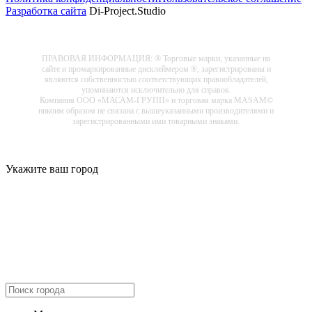
Разработка сайта
Di-Project.Studio
ПРАВОВАЯ ИНФОРМАЦИЯ: ® Торговые марки, указанные на
сайте и промаркированные дисклеймером ®, зарегистрированы и
являются собственностью соответствующих правообладателей,
упоминаются исключительно для справок.
Компания ООО «МАСАМ-ГРУПП» и торговая марка MASAM©
никоим образом не связана с вышеуказанными производителями и
зарегистрированными ими товарными знаками.
Укажите ваш город