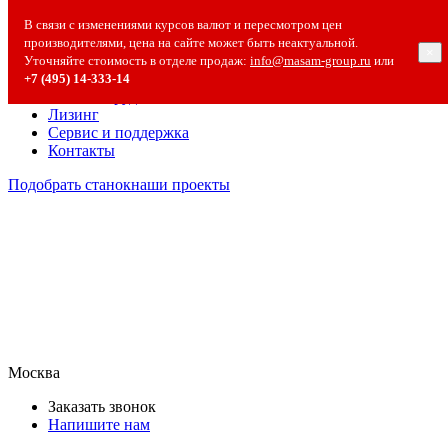
О компании
В связи с изменениями курсов валют и пересмотром цен
О компании
производителями, цена на сайте может быть неактуальной.
×
Полезная информация
Уточняйте стоимость в отделе продаж:
info@masam-group.ru
или
Вакансии
+7 (495) 14‑333‑14
Сотрудничество
Лизинг
Сервис и поддержка
Контакты
Подобрать станок
наши проекты
Москва
Заказать звонок
Напишите нам