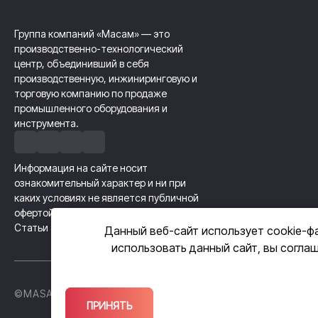
Группа компаний «Масам» — это
производственно-технологический
центр, объединивший в себя
производственную, инжиниринговую и
торговую компанию по продаже
промышленного оборудования и
инструмента.
Информация на сайте носит
ознакомительный характер и ни при
каких условиях не является публичной
офертой, определяемой положениями
Статьи 437 Гражданского кодекса РФ.
Данный веб-сайт использует cookie-ф
использовать данный сайт, вы согла
©MASAM GROUP, 2026
Политика кон
ПРИНЯТЬ