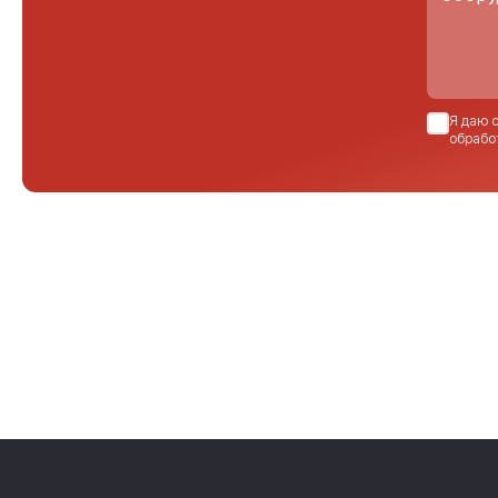
Я даю 
обрабо