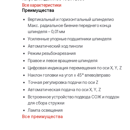
Все характеристики
Преимущества
Вертикальный и горизонтальный шпинделиo
Макс. радиальное биение переднего конца
шпинделя – 0,01 мм
Усиленные упорные подшипники шпинделя
Автоматический ход пиноли
Режим резьбонарезания
Правое и левое вращение шпинделя
Цифровая индикация перемещения по оси X, Y, Z
Наклон головки на угол ± 45° влево/вправо
Точная регулировка подачи по оси Z
Автоматическая подача по оси X, Y, Z
Встроенное устройство подвода СОЖ и поддон
для сбора стружки
Лампа освещения
Все преимущества