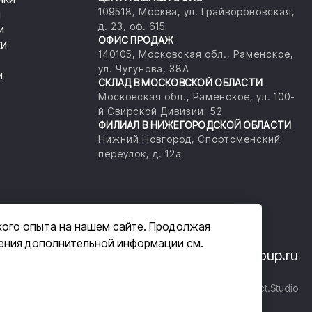
109518, Москва, ул. Грайвороновская,
и
д. 23, оф. 615
и
ОФИС ПРОДАЖ
ки
140105, Московская обл., Раменское,
ул. Чугунова, 38А
и
СКЛАД В МОСКОВСКОЙ ОБЛАСТИ
Московская обл., Раменское, ул. 100-
й Свирской Дивизии, 52
ФИЛИАЛ В НИЖЕГОРОДСКОЙ ОБЛАСТИ
Нижний Новгород, Спортсменский
переулок, д. 12а
кого опыта на нашем сайте. Продолжая
чения дополнительной информации см.
33-14
+7 (800) 555-33-07
info@masam-group.ru
шение
Разработка сайта
Di-Project.Studio