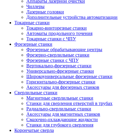
Аппараты лазерной очистки
Чиллеры
Лазерные головки
Дополнительные устройства автоматизации
Токарные станки
Токарно-винторезные станки
Автоматы продольного точения
Токарные станки с ЧПУ
Фрезерные станки
Фрезерные обрабатывающие центры
Фрезерно-сверлильные станки
Фрезерные станки с ЧПУ
Вертикально-фрезерные станки
Универсально-фрезерные станки
Широкоуниверсальные фрезерные станки
Горизонтально-фрезерные станки
Аксессуары для фрезерных станков
Сверлильные станки
Магнитные сверлильные станки
Станки для сверления отверстий в трубах
Радиально-сверлильные станки
Аксессуары для магнитных станков
Смазочно-охлаждающие жидкости
Станки для глубокого сверления
Корончатые сверла