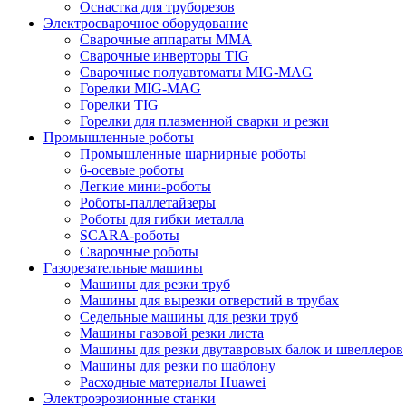
Оснастка для труборезов
Электросварочное оборудование
Сварочные аппараты MMA
Сварочные инверторы TIG
Сварочные полуавтоматы MIG-MAG
Горелки MIG-MAG
Горелки TIG
Горелки для плазменной сварки и резки
Промышленные роботы
Промышленные шарнирные роботы
6-осевые роботы
Легкие мини-роботы
Роботы-паллетайзеры
Роботы для гибки металла
SCARA-роботы
Сварочные роботы
Газорезательные машины
Машины для резки труб
Машины для вырезки отверстий в трубах
Седельные машины для резки труб
Машины газовой резки листа
Машины для резки двутавровых балок и швеллеров
Машины для резки по шаблону
Расходные материалы Huawei
Электроэрозионные станки