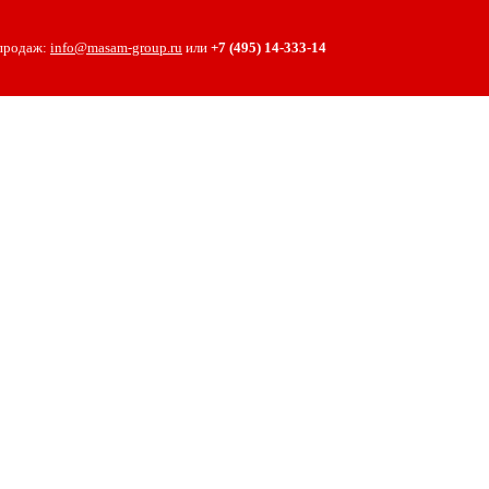
 продаж:
info@masam-group.ru
или
+7 (495) 14‑333‑14