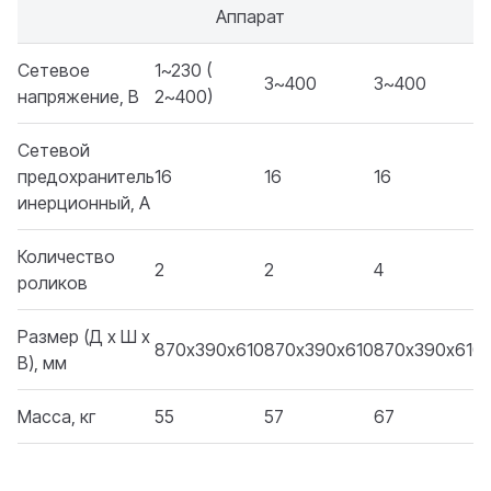
Аппарат
Сетевое
1~230 (
3~400
3~400
напряжение, В
2~400)
Сетевой
предохранитель
16
16
16
инерционный, А
Количество
2
2
4
роликов
Размер (Д x Ш x
870х390х610
870х390х610
870х390х610
В), мм
Масса, кг
55
57
67