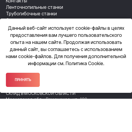
Контакты
Ленточнопильные станки
Трубогибочные станки
Станки лазерной резки
Резьбонакатные станки
Данный веб-сайт использует cookie-файлы в целях
Механизация сварки
предоставления вам лучшего пользовательского
Автоматизация сварки
опыта на нашем сайте. Продолжая использовать
данный сайт, вы соглашаетесь с использованием
нами cookie-файлов. Для получения дополнительной
ЦЕНТРАЛЬНЫЙ ОФИС
информации см.
Политика Cookie
.
109518, Москва, ул. Грайвороновская,
д. 23, оф. 615
ОФИС ПРОДАЖ
ПРИНЯТЬ
140105, Московская обл., Раменское,
ул. Чугунова, 38А
СКЛАД В МОСКОВСКОЙ ОБЛАСТИ
Московская обл., Раменское, ул. 100-
й Свирской Дивизии, 52
ФИЛИАЛ В НИЖЕГОРОДСКОЙ ОБЛАСТИ
Нижний Новгород, Спортсменский
переулок, д. 12а