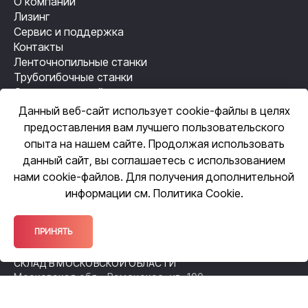
О компании
Лизинг
Сервис и поддержка
Контакты
Ленточнопильные станки
Трубогибочные станки
Станки лазерной резки
Резьбонакатные станки
Данный веб-сайт использует cookie-файлы в целях
Механизация сварки
предоставления вам лучшего пользовательского
Автоматизация сварки
опыта на нашем сайте. Продолжая использовать
данный сайт, вы соглашаетесь с использованием
нами cookie-файлов. Для получения дополнительной
ЦЕНТРАЛЬНЫЙ ОФИС
информации см.
Политика Cookie
.
109518, Москва, ул. Грайвороновская,
д. 23, оф. 615
ОФИС ПРОДАЖ
ПРИНЯТЬ
140105, Московская обл., Раменское,
ул. Чугунова, 38А
СКЛАД В МОСКОВСКОЙ ОБЛАСТИ
Московская обл., Раменское, ул. 100-
й Свирской Дивизии, 52
ФИЛИАЛ В НИЖЕГОРОДСКОЙ ОБЛАСТИ