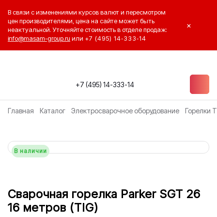
В связи с изменениями курсов валют и пересмотром
цен производителями, цена на сайте может быть
×
неактуальной. Уточняйте стоимость в отделе продаж:
info@masam-group.ru
или
+7 (495) 14‑333‑14
+7 (495) 14-333-14
Главная
Каталог
Электросварочное оборудование
Горелки T
В наличии
Сварочная горелка Parker SGT 26
16 метров (TIG)