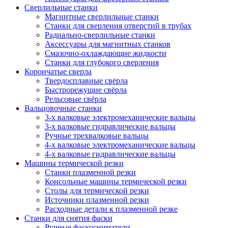
Сверлильные станки
Магнитные сверлильные станки
Станки для сверления отверстий в трубах
Радиально-сверлильные станки
Аксессуары для магнитных станков
Смазочно-охлаждающие жидкости
Станки для глубокого сверления
Корончатые сверла
Твердосплавные свёрла
Быстрорежущие свёрла
Рельсовые свёрла
Вальцовочные станки
3-х валковые электромеханические вальцы
3-х валковые гидравлические вальцы
Ручные трехвалковые вальцы
4-х валковые электромеханические вальцы
4-х валковые гидравлические вальцы
Машины термической резки
Станки плазменной резки
Консольные машины термической резки
Столы для термической резки
Источники плазменной резки
Расходные детали к плазменной резке
Станки для снятия фаски
Ручные фаскосниматели