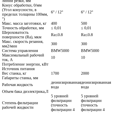
линии резки, мм
Конус обработки, 0/мм
(Угол конусности, в
6° / 12°
6° / 12°
пределах толщины 100мм,
°)
Макс. масса заготовки, кг
400
500
Точность обработки, мм
≤ 0,01
≤ 0,01
Шероховатость
Ra≤0.8
Ra≤0.8
поверхности (Ra), мкм
Макс. скорость резания,
300
300
мм2/мин
Система управления
BMW5000
BMW5000
Максимальный рабочий
10
10
ток, A
Потребление энергии, кВт
Источник питания
Вес станка, кг
1700
2000
Габариты станка, мм
деонизированная
деонизированная
Рабочая жидкость
вода
вода
Объем бака диэлектрика,Л
5 уровней
5 уровней
фильтрации
фильтрации
Степень фильтрации
(точность
(точность
рабочей жидкости
фильтрации 4
фильтрации 4