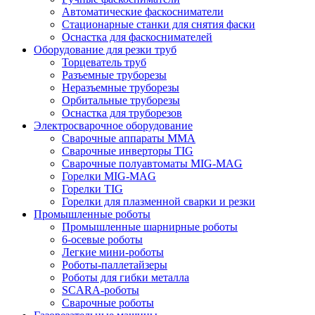
Автоматические фаскосниматели
Стационарные станки для снятия фаски
Оснастка для фаскоснимателей
Оборудование для резки труб
Торцеватель труб
Разъемные труборезы
Неразъемные труборезы
Орбитальные труборезы
Оснастка для труборезов
Электросварочное оборудование
Сварочные аппараты MMA
Сварочные инверторы TIG
Сварочные полуавтоматы MIG-MAG
Горелки MIG-MAG
Горелки TIG
Горелки для плазменной сварки и резки
Промышленные роботы
Промышленные шарнирные роботы
6-осевые роботы
Легкие мини-роботы
Роботы-паллетайзеры
Роботы для гибки металла
SCARA-роботы
Сварочные роботы