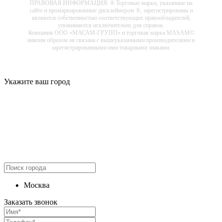
ПРАВОВАЯ ИНФОРМАЦИЯ: ® Торговые марки, указанные на
сайте и промаркированные дисклеймером ®, зарегистрированы и
являются собственностью соответствующих правообладателей,
упоминаются исключительно для справок.
Компания ООО «МАСАМ-ГРУПП» и торговая марка MASAM©
никоим образом не связана с вышеуказанными производителями и
зарегистрированными ими товарными знаками.
Укажите ваш город
Москва
Заказать звонок