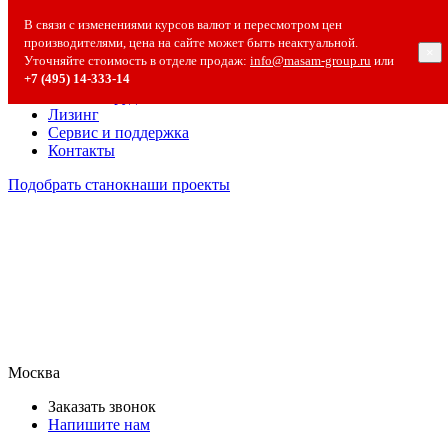
О компании
В связи с изменениями курсов валют и пересмотром цен
О компании
производителями, цена на сайте может быть неактуальной.
×
Полезная информация
Уточняйте стоимость в отделе продаж:
info@masam-group.ru
или
Вакансии
+7 (495) 14‑333‑14
Сотрудничество
Лизинг
Сервис и поддержка
Контакты
Подобрать станок
наши проекты
Москва
Заказать звонок
Напишите нам