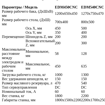
Параметры / Модель
EDM450CNC
EDM540CNC
Размер рабочего бака, (ДхШхВ)
1200х650х450
1270х750х470
мм
Размер рабочего стола, (ДхШ)
700х400
800х500
мм
Ось Х, мм
450
500
Ось Y, мм
350
400
Перемещение:
Шпиндель Z, мм
200
200
Вспомогательный
200
300
Z, мм
Максимальное
Минимальное,
расстояние
58
128
мм
между
электродом и
Максимальное,
рабочим
450
635
мм
столом
Загрузка рабочего стола, кг
1000
1300
Вес удержания шпинделя, кг
150
150
Размер масляного резервуара, л
470
540
Тип сервоуправления
DC
DC
Номинальный ток, А
60
60
Вес станка, кг
1800
2200
Габариты станка, мм
1800х1500х2200
2200х1700х25