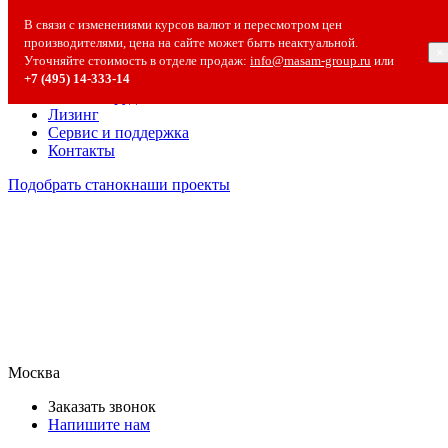
О компании
В связи с изменениями курсов валют и пересмотром цен
О компании
производителями, цена на сайте может быть неактуальной.
×
Полезная информация
Уточняйте стоимость в отделе продаж:
info@masam-group.ru
или
Вакансии
+7 (495) 14‑333‑14
Сотрудничество
Лизинг
Сервис и поддержка
Контакты
Подобрать станок
наши проекты
Москва
Заказать звонок
Напишите нам