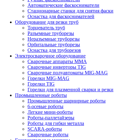
Автоматические фаскосниматели
Стационарные станки для снятия фаски
Оснастка для фаскоснимателей
Оборудование для резки труб
Торцеватель труб
Разъемные труборезы
Неразъемные труборезы
Орбитальные труборезы
Оснастка для труборезов
Электросварочное оборудование
Сварочные аппараты MMA
Сварочные инверторы TIG
Сварочные полуавтоматы MIG-MAG
Горелки MIG-MAG
Горелки TIG
Горелки для плазменной сварки и резки
Промышленные роботы
Промышленные шарнирные роботы
6-осевые роботы
Легкие мини-роботы
Роботы-паллетайзеры
Роботы для гибки металла
SCARA-роботы
Сварочные роботы