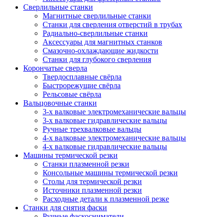
Сверлильные станки
Магнитные сверлильные станки
Станки для сверления отверстий в трубах
Радиально-сверлильные станки
Аксессуары для магнитных станков
Смазочно-охлаждающие жидкости
Станки для глубокого сверления
Корончатые сверла
Твердосплавные свёрла
Быстрорежущие свёрла
Рельсовые свёрла
Вальцовочные станки
3-х валковые электромеханические вальцы
3-х валковые гидравлические вальцы
Ручные трехвалковые вальцы
4-х валковые электромеханические вальцы
4-х валковые гидравлические вальцы
Машины термической резки
Станки плазменной резки
Консольные машины термической резки
Столы для термической резки
Источники плазменной резки
Расходные детали к плазменной резке
Станки для снятия фаски
Ручные фаскосниматели