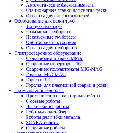
Автоматические фаскосниматели
Стационарные станки для снятия фаски
Оснастка для фаскоснимателей
Оборудование для резки труб
Торцеватель труб
Разъемные труборезы
Неразъемные труборезы
Орбитальные труборезы
Оснастка для труборезов
Электросварочное оборудование
Сварочные аппараты MMA
Сварочные инверторы TIG
Сварочные полуавтоматы MIG-MAG
Горелки MIG-MAG
Горелки TIG
Горелки для плазменной сварки и резки
Промышленные роботы
Промышленные шарнирные роботы
6-осевые роботы
Легкие мини-роботы
Роботы-паллетайзеры
Роботы для гибки металла
SCARA-роботы
Сварочные роботы