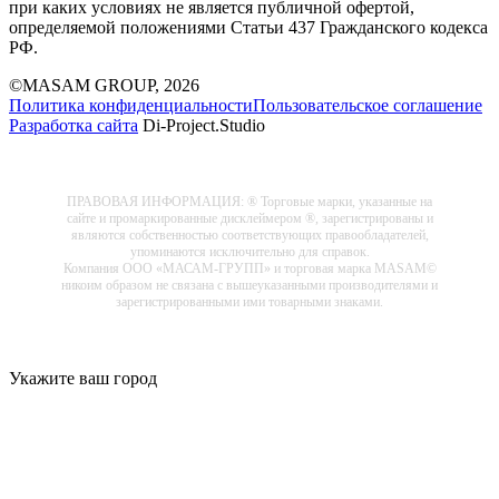
при каких условиях не является публичной офертой,
определяемой положениями Статьи 437 Гражданского кодекса
РФ.
©MASAM GROUP, 2026
Политика конфиденциальности
Пользовательское соглашение
Разработка сайта
Di-Project.Studio
ПРАВОВАЯ ИНФОРМАЦИЯ: ® Торговые марки, указанные на
сайте и промаркированные дисклеймером ®, зарегистрированы и
являются собственностью соответствующих правообладателей,
упоминаются исключительно для справок.
Компания ООО «МАСАМ-ГРУПП» и торговая марка MASAM©
никоим образом не связана с вышеуказанными производителями и
зарегистрированными ими товарными знаками.
Укажите ваш город