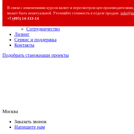
О компании
В связи с изменениями курсов валют и пересмотром цен производителями, 
О компании
может быть неактуальной. Уточняйте стоимость в отделе продаж:
info@ma
Полезная информация
+7 (495) 14‑333‑14
Вакансии
Сотрудничество
Лизинг
Сервис и поддержка
Контакты
Подобрать станок
наши проекты
Москва
Заказать звонок
Напишите нам