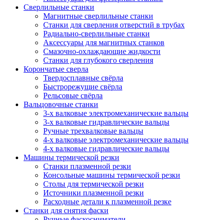
Сверлильные станки
Магнитные сверлильные станки
Станки для сверления отверстий в трубах
Радиально-сверлильные станки
Аксессуары для магнитных станков
Смазочно-охлаждающие жидкости
Станки для глубокого сверления
Корончатые сверла
Твердосплавные свёрла
Быстрорежущие свёрла
Рельсовые свёрла
Вальцовочные станки
3-х валковые электромеханические вальцы
3-х валковые гидравлические вальцы
Ручные трехвалковые вальцы
4-х валковые электромеханические вальцы
4-х валковые гидравлические вальцы
Машины термической резки
Станки плазменной резки
Консольные машины термической резки
Столы для термической резки
Источники плазменной резки
Расходные детали к плазменной резке
Станки для снятия фаски
Ручные фаскосниматели