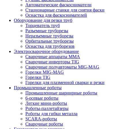
Автоматические фаскосниматели
Стационарные станки для снятия фаски
Оснастка для фаскоснимателей
Оборудование для резки труб
Торцеватель труб
Разъемные труборезы
Неразъемные труборезы
Орбитальные труборезы
Оснастка для труборезов
Электросварочное оборудование
Сварочные аппараты MMA
Сварочные инверторы TIG
Сварочные полуавтоматы MIG-MAG
Горелки MIG-MAG
Горелки TIG
Горелки для плазменной сварки и резки
Промышленные роботы
Промышленные шарнирные роботы
6-осевые роботы
Легкие мини-роботы
Роботы-паллетайзеры
Роботы для гибки металла
SCARA-роботы
Сварочные роботы