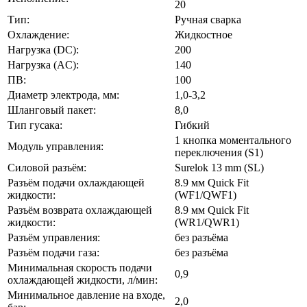
20
Тип:
Ручная сварка
Охлаждение:
Жидкостное
Нагрузка (DC):
200
Нагрузка (AC):
140
ПВ:
100
Диаметр электрода, мм:
1,0-3,2
Шланговый пакет:
8,0
Тип гусака:
Гибкий
1 кнопка моментального
Модуль управления:
переключения (S1)
Силовой разъём:
Surelok 13 mm (SL)
Разъём подачи охлаждающей
8.9 мм Quick Fit
жидкости:
(WF1/QWF1)
Разъём возврата охлаждающей
8.9 мм Quick Fit
жидкости:
(WR1/QWR1)
Разъём управления:
без разъёма
Разъём подачи газа:
без разъёма
Минимальная скорость подачи
0,9
охлаждающей жидкости, л/мин:
Минимальное давление на входе,
2,0