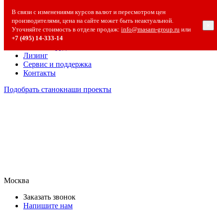
О компании
В связи с изменениями курсов валют и пересмотром цен
О компании
производителями, цена на сайте может быть неактуальной.
×
Полезная информация
Уточняйте стоимость в отделе продаж:
info@masam-group.ru
или
Вакансии
+7 (495) 14‑333‑14
Сотрудничество
Лизинг
Сервис и поддержка
Контакты
Подобрать станок
наши проекты
Москва
Заказать звонок
Напишите нам