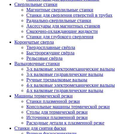
Сверлильные станки
Магнитные сверлильные станки
Станки для сверления отверстий в трубах
Радиально-сверлильные станки
Аксессуары для магнитных станков
Смазочно-охлаждающие жидкости
Станки для глубокого сверления
Корончатые сверла
Твердосплавные свёрла
Быстрорежущие свёрла
Рельсовые свёрла
Вальцовочные станки
3-х валковые электромеханические вальцы
3-х валковые гидравлические вальцы
Ручные трехвалковые вальцы
4-х валковые электромеханические вальцы
4-х валковые гидравлические вальцы
Машины термической резки
Станки плазменной резки
Консольные машины термической резки
Столы для термической резки
Источники плазменной резки
Расходные детали к плазменной резке
Станки для снятия фаски
Ручные фаскосниматели