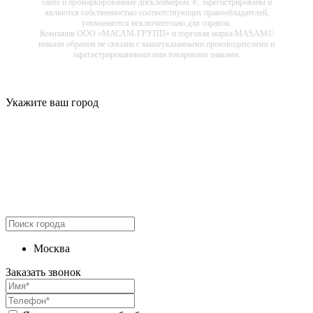
сайте и промаркированные дисклеймером ®, зарегистрированы и
являются собственностью соответствующих правообладателей,
упоминаются исключительно для справок.
Компания ООО «МАСАМ-ГРУПП» и торговая марка MASAM©
никоим образом не связана с вышеуказанными производителями и
зарегистрированными ими товарными знаками.
Укажите ваш город
Москва
Заказать звонок