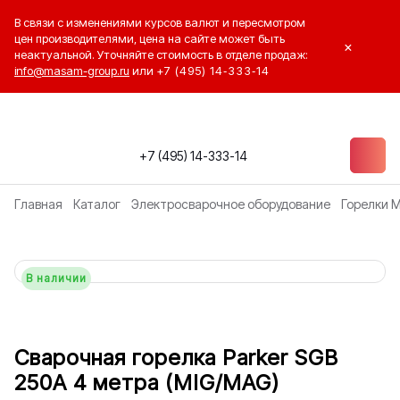
В связи с изменениями курсов валют и пересмотром
цен производителями, цена на сайте может быть
×
неактуальной. Уточняйте стоимость в отделе продаж:
info@masam-group.ru
или
+7 (495) 14‑333‑14
+7 (495) 14-333-14
Главная
Каталог
Электросварочное оборудование
Горелки 
В наличии
Сварочная горелка Parker SGB
250A 4 метра (MIG/MAG)