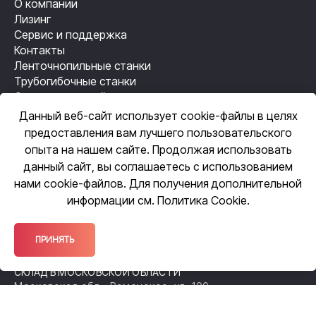
О компании
Лизинг
Сервис и поддержка
Контакты
Ленточнопильные станки
Трубогибочные станки
Станки лазерной резки
Резьбонакатные станки
Данный веб-сайт использует cookie-файлы в целях
Механизация сварки
предоставления вам лучшего пользовательского
Автоматизация сварки
опыта на нашем сайте. Продолжая использовать
данный сайт, вы соглашаетесь с использованием
нами cookie-файлов. Для получения дополнительной
ЦЕНТРАЛЬНЫЙ ОФИС
информации см.
Политика Cookie
.
109518, Москва, ул. Грайвороновская,
д. 23, оф. 615
ОФИС ПРОДАЖ
ПРИНЯТЬ
140105, Московская обл., Раменское,
ул. Чугунова, 38А
СКЛАД В МОСКОВСКОЙ ОБЛАСТИ
Московская обл., Раменское, ул. 100-
й Свирской Дивизии, 52
ФИЛИАЛ В НИЖЕГОРОДСКОЙ ОБЛАСТИ