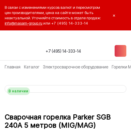
В связи с изменениями курсов валют и пересмотром
цен производителями, цена на сайте может быть
×
неактуальной. Уточняйте стоимость в отделе продаж:
info@masam-group.ru
или
+7 (495) 14‑333‑14
+7 (495) 14-333-14
Главная
Каталог
Электросварочное оборудование
Горелки 
В наличии
Сварочная горелка Parker SGB
240A 5 метров (MIG/MAG)