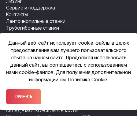
Лизинг
Сервис и поддержка
Контакты
Ленточнопильные станки
Трубогибочные станки
Станки лазерной резки
Резьбонакатные станки
Данный веб-сайт использует cookie-файлы в целях
Механизация сварки
предоставления вам лучшего пользовательского
Автоматизация сварки
опыта на нашем сайте. Продолжая использовать
данный сайт, вы соглашаетесь с использованием
нами cookie-файлов. Для получения дополнительной
ЦЕНТРАЛЬНЫЙ ОФИС
информации см.
Политика Cookie
.
109518, Москва, ул. Грайвороновская,
д. 23, оф. 615
ОФИС ПРОДАЖ
ПРИНЯТЬ
140105, Московская обл., Раменское,
ул. Чугунова, 38А
СКЛАД В МОСКОВСКОЙ ОБЛАСТИ
Московская обл., Раменское, ул. 100-
й Свирской Дивизии, 52
ФИЛИАЛ В НИЖЕГОРОДСКОЙ ОБЛАСТИ
Нижний Новгород, Спортсменский